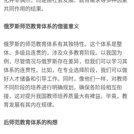
化并非偶然，而是由社会发展、教育需求等多种因素
共同作用的结果。
俄罗斯师范教育体系的借鉴意义
俄罗斯的师范教育体系有其独特性。这个体系是整
体、多级且连贯的，涉及众多教育阶段。以我国为
例，尽管情况与俄罗斯存在差异，但我们可以学习其
体系的连贯性。比如，在专业选择阶段，我们可以做
好人才储备和引导工作。同时，像他们一样，对教师
不同阶段的培养进行明确规划，确保各阶段相互衔
接，这对提升我国教师培养质量大有裨益。毕竟，教
育发展有其内在规律。
后师范教育体系的构想