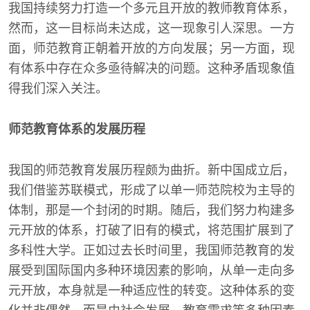
我国持续努力打造一个多元且开放的教师教育体系，
然而，这一目标尚未达成，这一现象引人深思。一方
面，师范教育正朝着开放的方向发展；另一方面，现
有体系中存在众多亟待解决的问题。这种矛盾现象值
得我们深入关注。
师范教育体系的发展历程
我国的师范教育发展历程颇为曲折。新中国成立后，
我们借鉴苏联模式，形成了以单一师范院校为主导的
体制，那是一个封闭的时期。随后，我们努力构建多
元开放的体系，打破了旧有的模式，将范围扩展到了
多科性大学。正如过去长时间里，我国师范教育的发
展受到国际国内多种环境因素的影响，从单一走向多
元开放，本身就是一种适应性的转变。这种体系的变