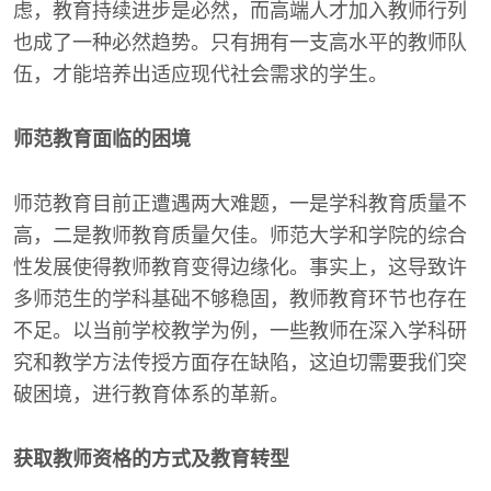
虑，教育持续进步是必然，而高端人才加入教师行列
也成了一种必然趋势。只有拥有一支高水平的教师队
伍，才能培养出适应现代社会需求的学生。
师范教育面临的困境
师范教育目前正遭遇两大难题，一是学科教育质量不
高，二是教师教育质量欠佳。师范大学和学院的综合
性发展使得教师教育变得边缘化。事实上，这导致许
多师范生的学科基础不够稳固，教师教育环节也存在
不足。以当前学校教学为例，一些教师在深入学科研
究和教学方法传授方面存在缺陷，这迫切需要我们突
破困境，进行教育体系的革新。
获取教师资格的方式及教育转型