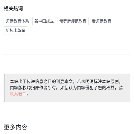
相关热词
师范教育体系
新中国成立
俄罗斯师范教育
后师范教育
新技术革命
本站出于传递信息之目的刊登本文，若未明确标注本站原创，
内容版权均归原作者所有。如您认为内容侵犯了您的权益，请
联系我们
。
更多内容