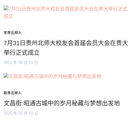
学界北师人
7月31日贵州北师大校友会首届会员大会在贵大
举行正式成立
2021 年 08 月 01 日
政界北师人
文昌街:昭通古城中的岁月秘藏与梦想出发地
2025 年 02 月 02 日