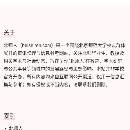
关于
北师人（beishiren.com）是一个围绕北京师范大学校友群体
展开的资讯整理与信息参考网站，关注北师毕业生、教授及
相关学术与社会动态，旨在呈现“北师人”在教育、学术研究
与公共事务等领域中的发展路径与思想影响。本站并非学校
官方开办，所有内容均来自互联网公开渠道，仅用于信息汇
集与参考；如有侵权或不当内容，请联系我们删除。
索引
北师人