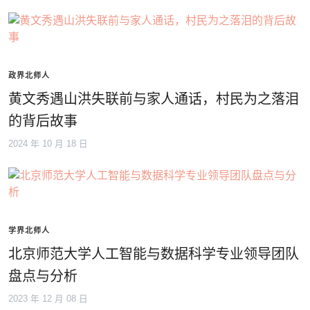
政界北师人
黄文秀遇山洪失联前与家人通话，村民为之落泪
的背后故事
2024 年 10 月 18 日
学界北师人
北京师范大学人工智能与数据科学专业领导团队
盘点与分析
2023 年 12 月 08 日