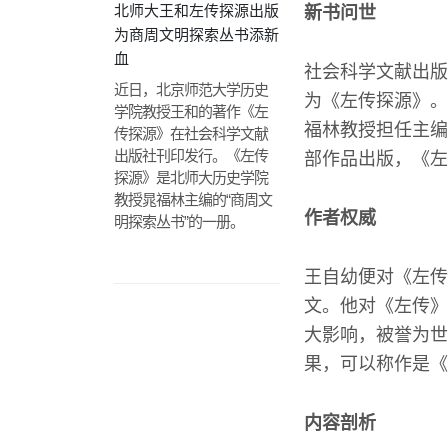
北师大王和左传探源出版
新书问世
为商周文明探索丛书添新
血
社会科学文献出版
近日，北京师范大学历史
为《左传探源》。
学院教授王和的著作《左
福林教授担任主编
传探源》在社会科学文献
出版社刊印发行。《左传
部作品出版，《左
探源》是北师大历史学院
教授晁福林主编的“商周文
作者权威
明探索丛书”的一册。
王自幼便对《左传
文。他对《左传》
大影响，被誉为世
果，可以称作是《
内容剖析