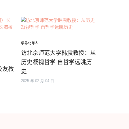
学界北师人
访北京师范大学韩震教授：从
历史凝视哲学 自哲学远眺历
校友教
史
2025 年 02 月 04 日