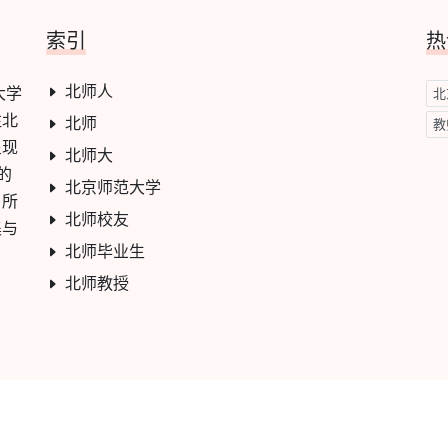
索引
热
北师人
大学
北
注北
北师
教
呈现
北师大
的
北京师范大学
，所
北师校友
集与
北师毕业生
。
北师教授