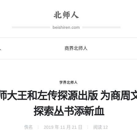
beishiren.com
人
商界北师人
学界北师人
师大王和左传探源出版 为商周
探索丛书添新血
佚名
2019 年 11 月 21 日
阅读
12