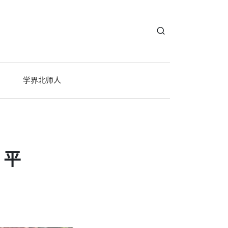
学界北师人
，平