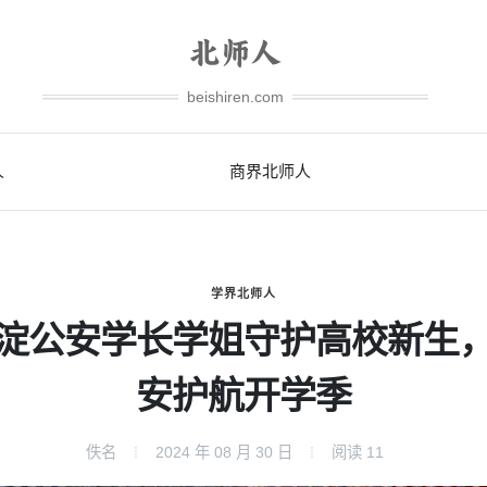
beishiren.com
人
商界北师人
学界北师人
淀公安学长学姐守护高校新生
安护航开学季
佚名
2024 年 08 月 30 日
阅读
11