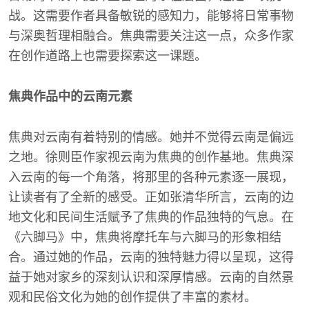
战。这需要作者具备敏锐的感知力，能够将日常事物
与深奥哲理相融合。焦典需要关注这一点，众多作家
在创作道路上也需要探索这一课题。
焦典作品中的云南元素
焦典对云南有着特别的情感。她并不觉得云南是偏远
之地。徐则臣作家视云南为焦典的创作基地。焦典深
入云南的每一个角落，将那里的各种元素逐一展现，
让读者有了全新的感受。正如张清华所言，云南的边
地文化和民间生活赋予了焦典的作品独特的气息。在
《六脚马》中，焦典将摩托车与六脚马的形象相结
合。通过她的作品，云南的独特魅力得以呈现，这得
益于她对家乡的深刻认识和深厚情感。云南的自然景
观和民俗文化为她的创作提供了丰富的素材。