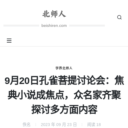
beishiren.com
学界北师人
9月20日孔雀菩提讨论会：焦
典小说成焦点，众名家齐聚
探讨多方面内容
佚名
2023 年 09 月 23 日
阅读
18