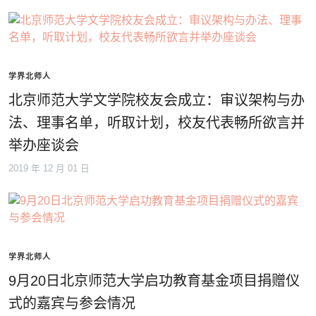
学界北师人
北京师范大学文学院校友会成立：审议架构与办
法、理事名单，听取计划，校友代表畅所欲言并
举办座谈会
2019 年 12 月 01 日
学界北师人
9月20日北京师范大学启功教育基金项目捐赠仪
式的嘉宾与参会情况