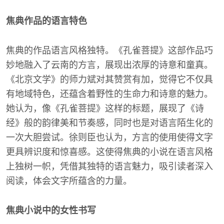
焦典作品的语言特色
焦典的作品语言风格独特。《孔雀菩提》这部作品巧
妙地融入了云南的方言，展现出浓厚的诗意和童真。
《北京文学》的师力斌对其赞赏有加，觉得它不仅具
有地域特色，还蕴含着野性的生命力和诗意的魅力。
她认为，像《孔雀菩提》这样的标题，展现了《诗
经》般的韵律美和节奏感，同时也是对语言陌生化的
一次大胆尝试。徐则臣也认为，方言的使用使得文字
更具辨识度和惊喜感。这使得焦典的小说在语言风格
上独树一帜，凭借其独特的语言魅力，吸引读者深入
阅读，体会文字所蕴含的力量。
焦典小说中的女性书写