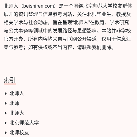
北师人（beishiren.com）是一个围绕北京师范大学校友群体
展开的资讯整理与信息参考网站，关注北师毕业生、教授及
相关学术与社会动态，旨在呈现“北师人”在教育、学术研究
与公共事务等领域中的发展路径与思想影响。本站并非学校
官方开办，所有内容均来自互联网公开渠道，仅用于信息汇
集与参考；如有侵权或不当内容，请联系我们删除。
索引
北师人
北师
北师大
北京师范大学
北师校友