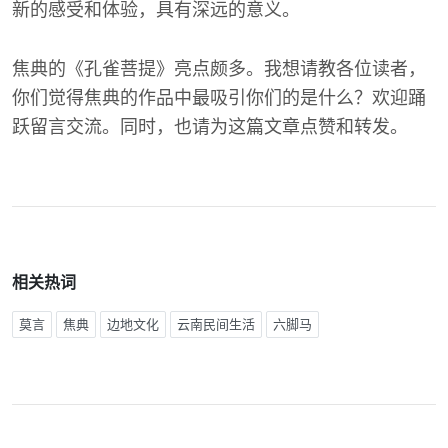
新的感受和体验，具有深远的意义。
焦典的《孔雀菩提》亮点颇多。我想请教各位读者，
你们觉得焦典的作品中最吸引你们的是什么？欢迎踊
跃留言交流。同时，也请为这篇文章点赞和转发。
相关热词
莫言
焦典
边地文化
云南民间生活
六脚马