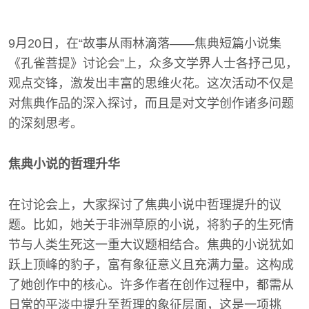
9月20日，在“故事从雨林滴落——焦典短篇小说集
《孔雀菩提》讨论会”上，众多文学界人士各抒己见，
观点交锋，激发出丰富的思维火花。这次活动不仅是
对焦典作品的深入探讨，而且是对文学创作诸多问题
的深刻思考。
焦典小说的哲理升华
在讨论会上，大家探讨了焦典小说中哲理提升的议
题。比如，她关于非洲草原的小说，将豹子的生死情
节与人类生死这一重大议题相结合。焦典的小说犹如
跃上顶峰的豹子，富有象征意义且充满力量。这构成
了她创作中的核心。许多作者在创作过程中，都需从
日常的平淡中提升至哲理的象征层面，这是一项挑